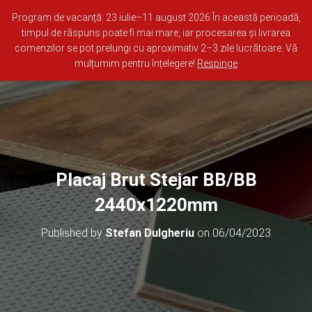
0722 681 973
Whatsapp
office@lemn-online.ro
Program de vacanță: 23 iulie–11 august 2026 În această perioadă,
timpul de răspuns poate fi mai mare, iar procesarea și livrarea
comenzilor se pot prelungi cu aproximativ 2–3 zile lucrătoare. Vă
0
TOGGLE NAVI
mulțumim pentru înțelegere!
Respinge
Placaj Brut Stejar BB/BB
2440x1220mm
Published by
Stefan Dulgheriu
on
06/04/2023