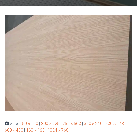
Size:
150 × 150
|
300 × 225
|
750 × 563
|
360 × 240
|
230 × 173
|
600 × 450
|
160 × 160
|
1024 × 768