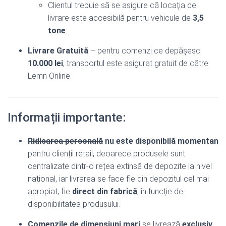
Clientul trebuie să se asigure că locația de
livrare este accesibilă pentru vehicule de
3,5
tone
.
Livrare Gratuită
– pentru comenzi ce depășesc
10.000 lei
, transportul este asigurat gratuit de către
Lemn Online.
Informații importante:
Ridicarea personală
nu este disponibilă momentan
pentru clienții retail, deoarece produsele sunt
centralizate dintr-o rețea extinsă de depozite la nivel
național, iar livrarea se face fie din depozitul cel mai
apropiat, fie
direct din fabrică
, în funcție de
disponibilitatea produsului.
Comenzile de dimensiuni mari
se livrează
exclusiv