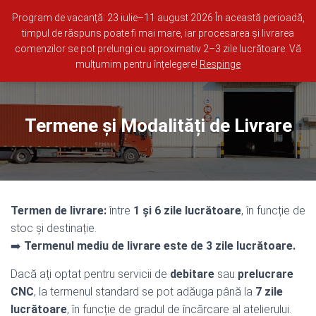
0722 681 973
Whatsapp
office@lemn-online.ro
Program de vacanță: 23 iulie–11 august 2026 În această perioadă,
timpul de răspuns poate fi mai mare, iar procesarea și livrarea
comenzilor se pot prelungi cu aproximativ 2–3 zile lucrătoare. Vă
0
TOGGLE NAVI
mulțumim pentru înțelegere!
Respinge
Termene și Modalități de Livrare
Termen de livrare:
între
1 și 6 zile lucrătoare
, în funcție de
stoc și destinație.
➡️
Termenul mediu de livrare este de 3 zile lucrătoare.
Dacă ați optat pentru servicii de
debitare
sau
prelucrare
CNC
, la termenul standard se pot adăuga până la
7 zile
lucrătoare
, în funcție de gradul de încărcare al atelierului.