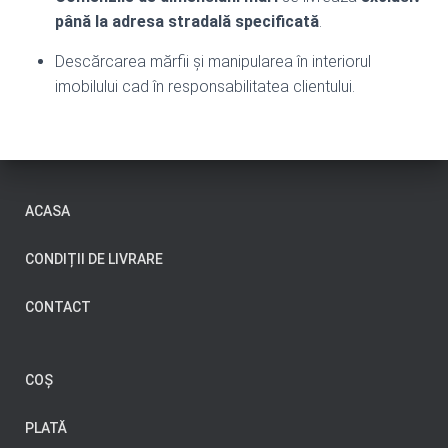
până la adresa stradală specificată
.
Descărcarea mărfii și manipularea în interiorul
imobilului cad în responsabilitatea clientului.
ACASA
CONDIȚII DE LIVRARE
CONTACT
COȘ
PLATĂ