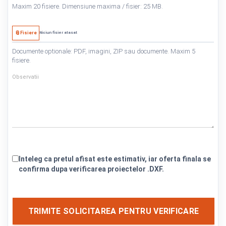
Maxim 20 fisiere. Dimensiune maxima / fisier: 25 MB.
📎
Fisiere
Niciun fisier atasat
Documente atasate optionale:
Documente optionale: PDF, imagini, ZIP sau documente. Maxim 5
fisiere.
Observatii:
Observatii
Inteleg ca pretul afisat este estimativ, iar oferta finala se
confirma dupa verificarea proiectelor .DXF.
TRIMITE SOLICITAREA PENTRU VERIFICARE