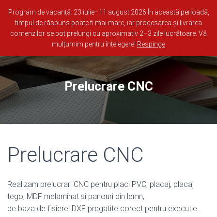
0722 681 973
Whatsapp
office@lemn-online.ro
Program de vacanță: 23 iulie–11 august 2026 În această perioadă,
timpul de răspuns poate fi mai mare, iar procesarea și livrarea
comenzilor se pot prelungi cu aproximativ 2–3 zile lucrătoare. Vă
0
TOGGLE NAVI
mulțumim pentru înțelegere!
Respinge
Prelucrare CNC
Prelucrare CNC
Realizam prelucrari CNC pentru placi PVC, placaj, placaj
tego, MDF melaminat si panouri din lemn,
pe baza de fisiere .DXF pregatite corect pentru executie.