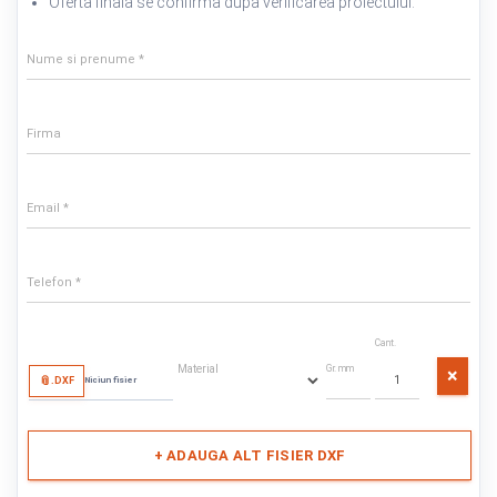
Oferta finala se confirma dupa verificarea proiectului.
Nume si prenume:
Nume si prenume *
Firma:
Firma
Email:
Email *
Telefon:
Telefon *
Cant.
Material
Gr. mm
Material:
Grosime mm:
Repetitii:
×
📎
.DXF
Niciun fisier
Fisier DXF:
+ ADAUGA ALT FISIER DXF