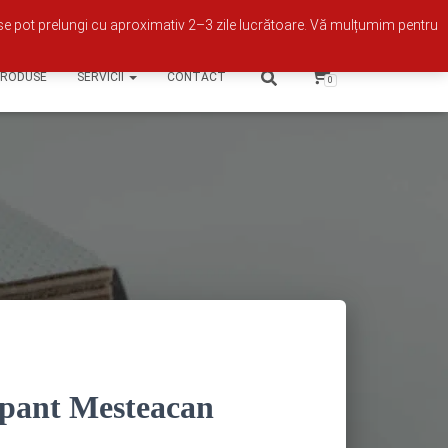
Contul meu
se pot prelungi cu aproximativ 2–3 zile lucrătoare. Vă mulțumim pentru
PRODUSE
SERVICII
CONTACT
0
apant Mesteacan