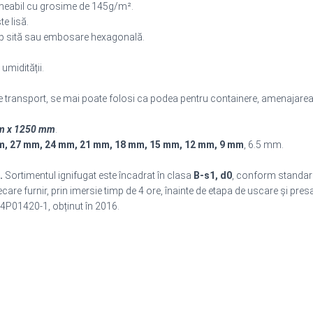
ermeabil cu grosime de 145g/m².
te lisă.
ip sită sau embosare hexagonală.
umidității.
 transport, se mai poate folosi ca podea pentru containere, amenajarea sc
m x 1250 mm
.
m, 27 mm, 24 mm, 21 mm, 18 mm, 15 mm, 12 mm, 9 mm
, 6.5 mm.
.
Sortimentul ignifugat este încadrat în clasa
B-s1, d0
, conform standar
iecare furnir, prin imersie timp de 4 ore, înainte de etapa de uscare și pre
4P01420-1, obținut în 2016.