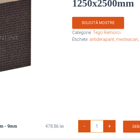
1250x2500mm
SOLICITĂ MOSTRE
Categorie:
Tego Remorci
Etichete:
antiderapant
,
mesteacan
,
Cantitate
-
+
mm - 9mm
478.86
lei
Placaj
DEB
Antiderapant
Mesteacan
1250x2500mm