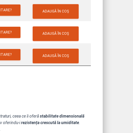
ITARE?
ADAUGĂ ÎN COȘ
ITARE?
ADAUGĂ ÎN COȘ
ITARE?
ADAUGĂ ÎN COȘ
raturi, ceea ce îi oferă
stabilitate dimensională
iv oferindu-i
rezistența crescută la umiditate
.
.