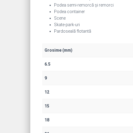
Podea semi-remorcă și remorci
Podea container
Scene
Skate-park-uri
Pardoseală flotantă
Grosime (mm)
6.5
9
12
15
18