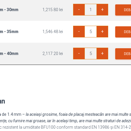
1250x2500mm
Cantitate
-
+
mm - 30mm
1,215.80
lei
Placaj
DEB
Antiderapant
Mesteacan
1250x2500mm
Cantitate
-
+
mm - 35mm
1,546.48
lei
Placaj
DEB
Antiderapant
Mesteacan
1250x2500mm
Cantitate
-
+
mm - 40mm
2,117.20
lei
Placaj
DEB
Antiderapant
Mesteacan
1250x2500mm
an
n
de 1.4 mm –
la aceiași grosime, foaia de placaj mesteacăn are mai multe st
ențe, cu furnire mai groase
,
iar în același timp, are mai multe straturi de adez
lac rezistent la umiditate BFU100 conform standard EN 13986 și EN 314-2