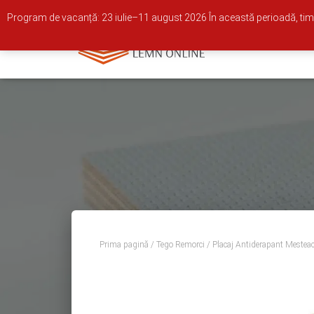
0722 681 973
Whatsapp
office@lemn-online.ro
Program de vacanță: 23 iulie–11 august 2026 În această perioadă, timp
Prima pagină
/
Tego Remorci
/ Placaj Antiderapant Mest