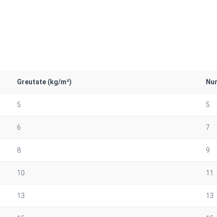
Greutate (kg/m²)
Num
5
5
6
7
8
9
10
11
13
13