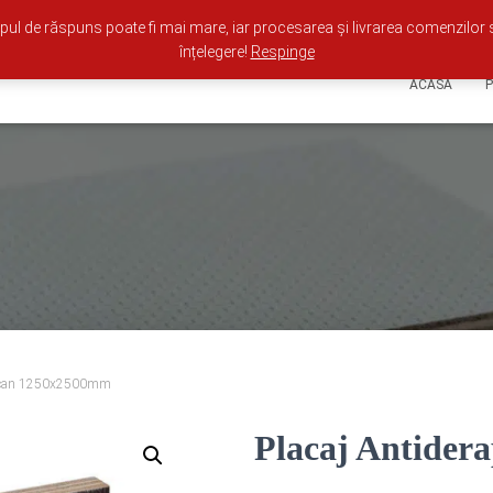
ul de răspuns poate fi mai mare, iar procesarea și livrarea comenzilor 
înțelegere!
Respinge
ACASA
eacan 1250x2500mm
Placaj Antider