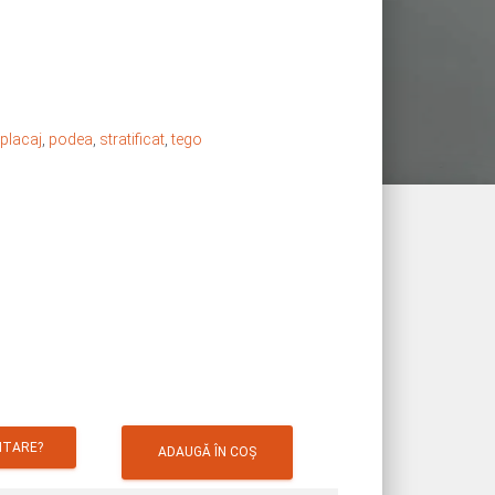
placaj
,
podea
,
stratificat
,
tego
ITARE?
ADAUGĂ ÎN COȘ