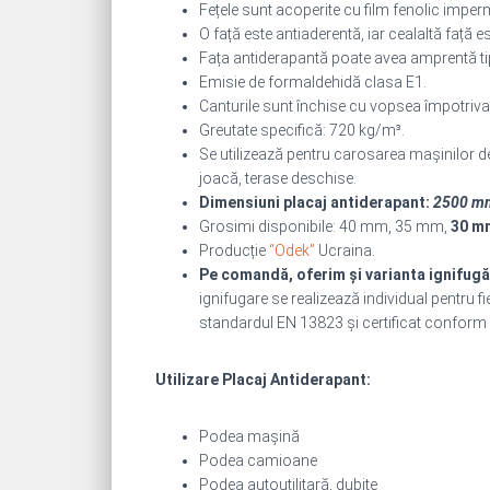
Fețele sunt acoperite cu film fenolic imp
O față este antiaderentă, iar cealaltă față es
Fața antiderapantă poate avea amprentă t
Emisie de formaldehidă clasa E1.
Canturile sunt închise cu vopsea împotriva 
Greutate specifică: 720 kg/m³.
Se utilizează pentru carosarea mașinilor de
joacă, terase deschise.
Dimensiuni placaj antiderapant:
2500 m
Grosimi disponibile: 40 mm, 35 mm,
30 m
Producție
“Odek”
Ucraina.
Pe comandă, oferim și varianta ignifugă
ignifugare se realizează individual pentru f
standardul EN 13823 și certificat conform 
Utilizare Placaj Antiderapant:
Podea mașină
Podea camioane
Podea autoutilitară, dubite