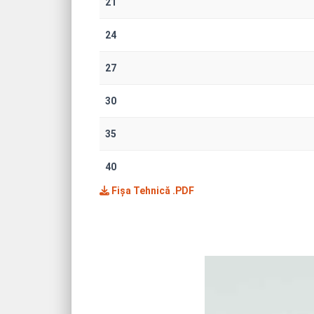
21
24
27
30
35
40
Fișa Tehnică .PDF