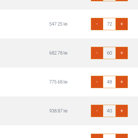
B/BB
3100x1530mm
Cantitate
-
+
547.25
lei
Placaj
Okoume
B/BB
3100x1530mm
Cantitate
-
+
682.78
lei
Placaj
Okoume
B/BB
3100x1530mm
Cantitate
-
+
775.68
lei
Placaj
Okoume
B/BB
3100x1530mm
Cantitate
-
+
938.87
lei
Placaj
Okoume
B/BB
3100x1530mm
Cantitate