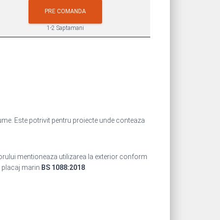
PRE COMANDA
1-2 Saptamani
me. Este potrivit pentru proiecte unde conteaza
orului mentioneaza utilizarea la exterior conform
u placaj marin
BS 1088:2018
.