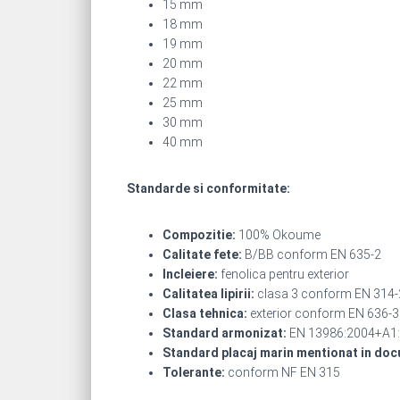
15 mm
18 mm
19 mm
20 mm
22 mm
25 mm
30 mm
40 mm
Standarde si conformitate:
Compozitie:
100% Okoume
Calitate fete:
B/BB conform EN 635-2
Incleiere:
fenolica pentru exterior
Calitatea lipirii:
clasa 3 conform EN 314-
Clasa tehnica:
exterior conform EN 636-3
Standard armonizat:
EN 13986:2004+A1
Standard placaj marin mentionat in doc
Tolerante:
conform NF EN 315