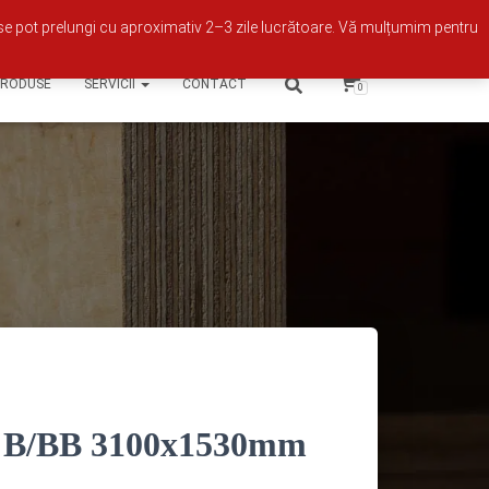
Contul meu
se pot prelungi cu aproximativ 2–3 zile lucrătoare. Vă mulțumim pentru
PRODUSE
SERVICII
CONTACT
0
 B/BB 3100x1530mm