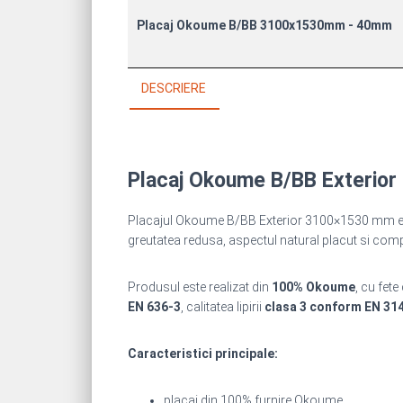
Placaj Okoume B/BB 3100x1530mm - 40mm
DESCRIERE
Placaj Okoume B/BB Exterio
Placajul Okoume B/BB Exterior 3100×1530 mm este 
greutatea redusa, aspectul natural placut si compo
Produsul este realizat din
100% Okoume
, cu fete
EN 636-3
, calitatea lipirii
clasa 3 conform EN 31
Caracteristici principale:
placaj din 100% furnire Okoume