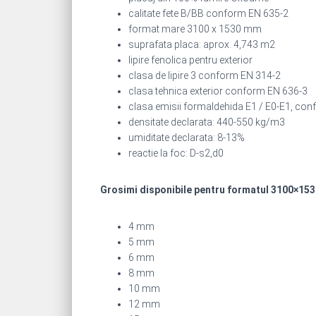
calitate fete B/BB conform EN 635-2
format mare 3100 x 1530 mm
suprafata placa: aprox. 4,743 m2
lipire fenolica pentru exterior
clasa de lipire 3 conform EN 314-2
clasa tehnica exterior conform EN 636-3
clasa emisii formaldehida E1 / E0-E1, co
densitate declarata: 440-550 kg/m3
umiditate declarata: 8-13%
reactie la foc: D-s2,d0
Grosimi disponibile pentru formatul 3100×15
4 mm
5 mm
6 mm
8 mm
10 mm
12 mm