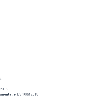
2
:2015
umentatie:
BS 1088:2018