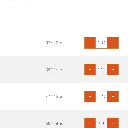
Cantitate
-
+
326.32
lei
Placaj
Okoume
B/BB
3100x1530mm
Cantitate
-
+
394.14
lei
Placaj
Okoume
B/BB
3100x1530mm
Cantitate
-
+
474.45
lei
Placaj
Okoume
B/BB
3100x1530mm
Cantitate
-
+
504.58
lei
Placaj
Okoume