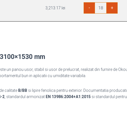
Cantitate
-
+
3,213.17
lei
Placaj
Okoume
B/BB
3100x1530mm
r 3100×1530 mm
un panou usor, stabil si usor de prelucrat, realizat din furnire de Okou
rtamentul bun in aplicatii cu umiditate variabila.
 de calitate
B/BB
si lipire fenolica pentru exterior. Documentatia producat
4-2
, standardul armonizat
EN 13986:2004+A1:2015
si standardul pentr