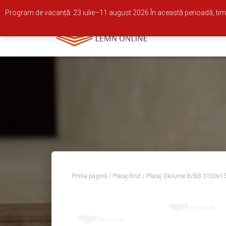
0722 681 973
Whatsapp
office@lemn-online.ro
Program de vacanță: 23 iulie–11 august 2026 În această perioadă, timp
Prima pagină
/
Placaj Brut
/ Placaj Okoume B/BB 3100x