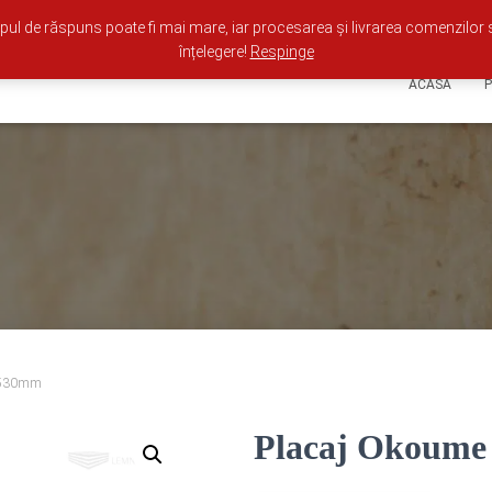
ul de răspuns poate fi mai mare, iar procesarea și livrarea comenzilor 
înțelegere!
Respinge
ACASA
1530mm
Placaj Okoume