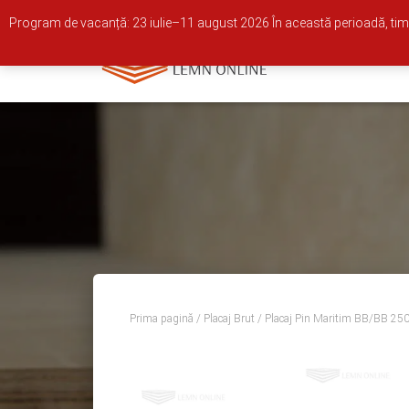
0722 681 973
Whatsapp
office@lemn-online.ro
Program de vacanță: 23 iulie–11 august 2026 În această perioadă, timp
Prima pagină
/
Placaj Brut
/ Placaj Pin Maritim BB/BB 