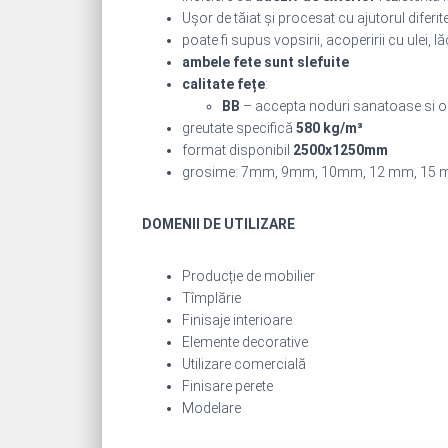
Ușor de tăiat și procesat cu ajutorul diferi
poate fi supus vopsirii, acoperirii cu ulei, lăcui
ambele fete sunt slefuite
calitate fețe
:
BB
– accepta noduri sanatoase si oc
greutate specifică
580 kg/m³
format disponibil
2500x1250mm
grosime: 7mm, 9mm, 10mm, 12 mm, 15
DOMENII DE UTILIZARE
Producție de mobilier
Tîmplărie
Finisaje interioare
Elemente decorative
Utilizare comercială
Finisare perete
Modelare