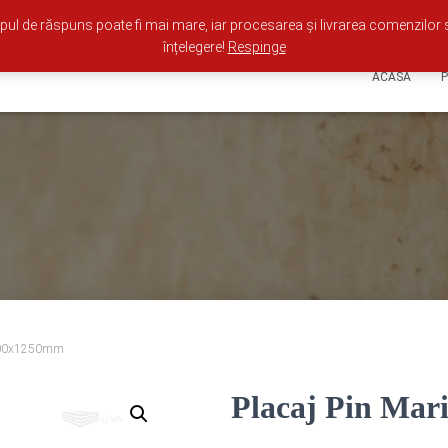
ul de răspuns poate fi mai mare, iar procesarea și livrarea comenzilor 
înțelegere!
Respinge
ACASA
2500x1250mm
Placaj Pin Mar