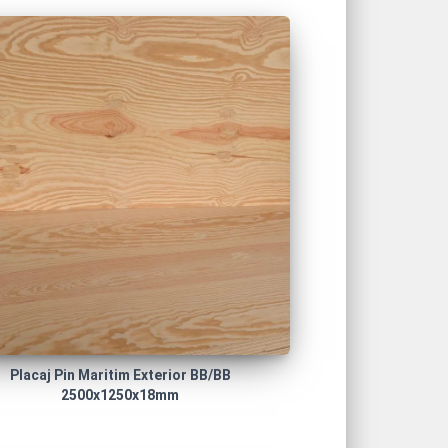
Placaj Pin Maritim Exterior BB/BB
2500x1250x18mm