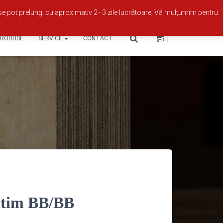
Contul meu
se pot prelungi cu aproximativ 2–3 zile lucrătoare. Vă mulțumim pentru
PRODUSE
SERVICII
CONTACT
0
itim BB/BB