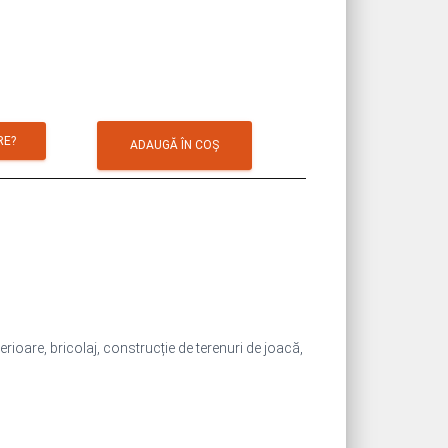
RE?
ADAUGĂ ÎN COȘ
erioare, bricolaj, construcție de terenuri de joacă,