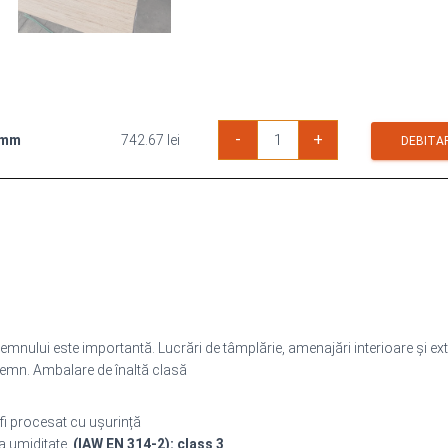
Cantitate
-
+
 mm
742.67
lei
Placaj
DEBITA
Pin
Maritim
BB/BB
2500x1250mm
 lemnului este importantă. Lucrări de tâmplărie, amenajări interioare și ext
 lemn. Ambalare de înaltă clasă
 fi procesat cu ușurință
la umiditate,
(IAW EN 314-2): class 3