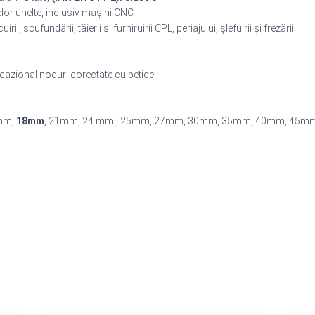
telor unelte, inclusiv mașini CNC
rii, scufundării, tăierii si furniruirii CPL, periajului, șlefuirii și frezării
azional noduri corectate cu petice
 mm,
18mm
, 21mm, 24 mm , 25mm, 27mm, 30mm, 35mm, 40mm, 45m